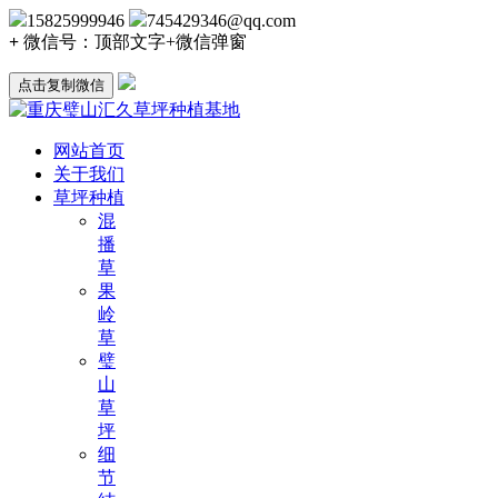
15825999946
745429346@qq.com
+
微信号：
顶部文字+微信弹窗
点击复制微信
网站首页
关于我们
草坪种植
混
播
草
果
岭
草
璧
山
草
坪
细
节