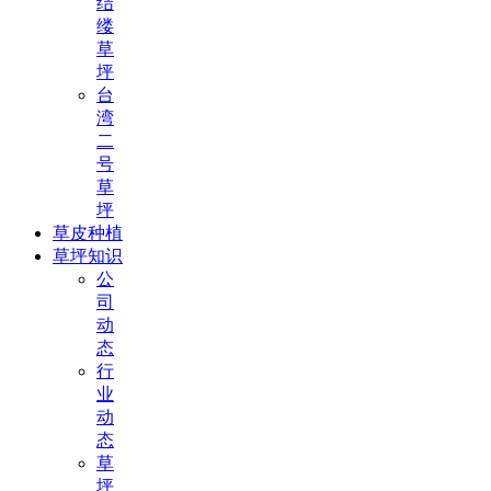
结
缕
草
坪
台
湾
二
号
草
坪
草皮种植
草坪知识
公
司
动
态
行
业
动
态
草
坪